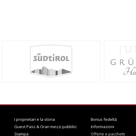
I proprietari e la storia
Bonus fedeltà
Guest Pass & Orari mezzi pubblici
Informazioni
Stampa
Offerte e pacchetti