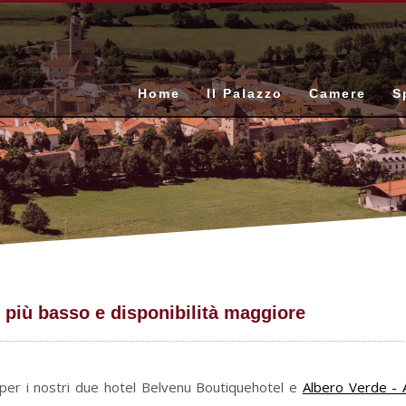
Home
Il Palazzo
Camere
S
o più basso e disponibilità maggiore
per i nostri due hotel Belvenu Boutiquehotel e
Albero Verde - 