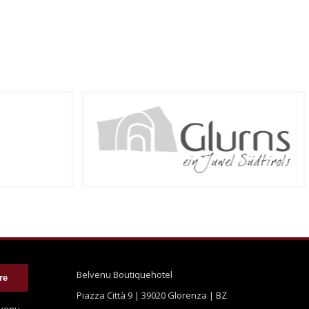
Belvenu Boutiquehotel
Piazza Città 9 | 39020 Glorenza | BZ